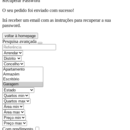
Recuperar Password
O seu pedido foi enviado com sucesso!
Irá receber um email com as instruções para recuperar a sua
password.
voltar à homepage
Pesquisa avançada
objective
districtId
countyId
types
state
mintypo
maxtypo
minarea
maxarea
minprice
maxprice
Com rendimento