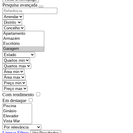
Pesquisa avançada
objective
districtId
countyId
types
state
mintypo
maxtypo
minarea
maxarea
minprice
maxprice
Com rendimento
Em destaque
features
realestateOrder
Limpar Filtros