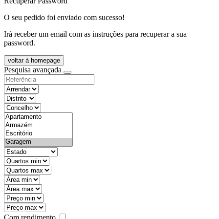
Recuperar Password
O seu pedido foi enviado com sucesso!
Irá receber um email com as instruções para recuperar a sua
password.
voltar à homepage
Pesquisa avançada
objective
districtId
countyId
types
state
mintypo
maxtypo
minarea
maxarea
minprice
maxprice
Com rendimento