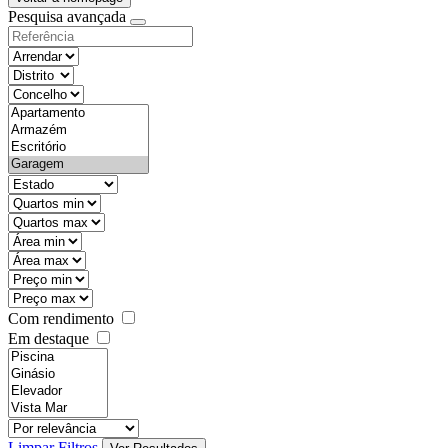
Pesquisa avançada
objective
districtId
countyId
types
state
mintypo
maxtypo
minarea
maxarea
minprice
maxprice
Com rendimento
Em destaque
features
realestateOrder
Limpar Filtros