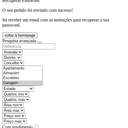
Recuperar Password
O seu pedido foi enviado com sucesso!
Irá receber um email com as instruções para recuperar a sua
password.
voltar à homepage
Pesquisa avançada
objective
districtId
countyId
types
state
mintypo
maxtypo
minarea
maxarea
minprice
maxprice
Com rendimento