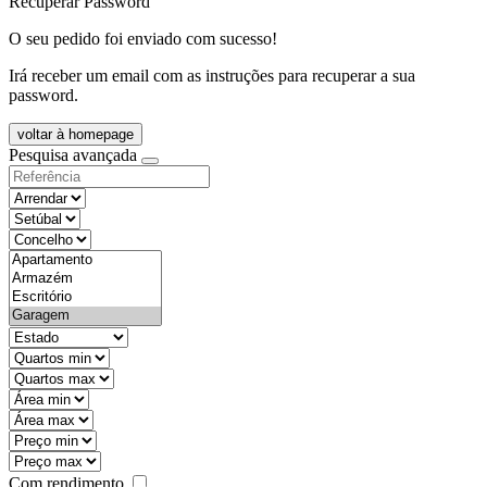
Recuperar Password
O seu pedido foi enviado com sucesso!
Irá receber um email com as instruções para recuperar a sua
password.
voltar à homepage
Pesquisa avançada
objective
districtId
countyId
types
state
mintypo
maxtypo
minarea
maxarea
minprice
maxprice
Com rendimento