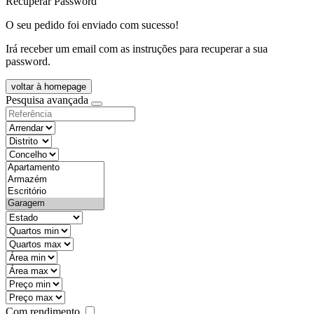
Recuperar Password
O seu pedido foi enviado com sucesso!
Irá receber um email com as instruções para recuperar a sua
password.
voltar à homepage
Pesquisa avançada
objective
districtId
countyId
types
state
mintypo
maxtypo
minarea
maxarea
minprice
maxprice
Com rendimento