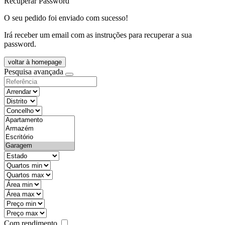
Recuperar Password
O seu pedido foi enviado com sucesso!
Irá receber um email com as instruções para recuperar a sua
password.
voltar à homepage
Pesquisa avançada
objective
districtId
countyId
types
state
mintypo
maxtypo
minarea
maxarea
minprice
maxprice
Com rendimento