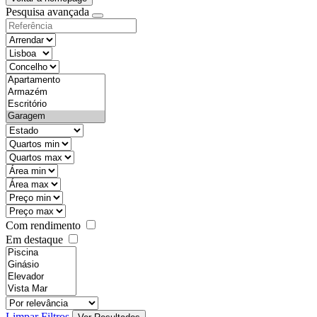
Pesquisa avançada
objective
districtId
countyId
types
state
mintypo
maxtypo
minarea
maxarea
minprice
maxprice
Com rendimento
Em destaque
features
realestateOrder
Limpar Filtros