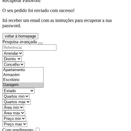
Recuperar Password
O seu pedido foi enviado com sucesso!
Irá receber um email com as instruções para recuperar a sua
password.
voltar à homepage
Pesquisa avançada
objective
districtId
countyId
types
state
mintypo
maxtypo
minarea
maxarea
minprice
maxprice
Com rendimento