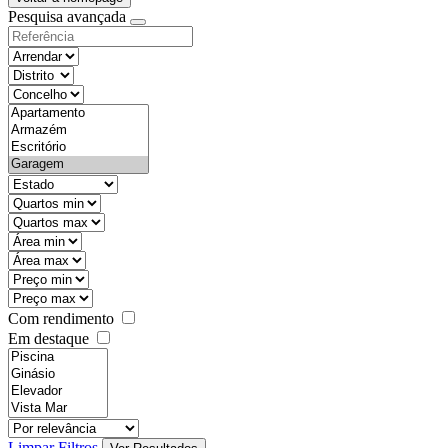
Pesquisa avançada
objective
districtId
countyId
types
state
mintypo
maxtypo
minarea
maxarea
minprice
maxprice
Com rendimento
Em destaque
features
realestateOrder
Limpar Filtros