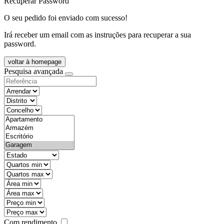
Recuperar Password
O seu pedido foi enviado com sucesso!
Irá receber um email com as instruções para recuperar a sua
password.
voltar à homepage
Pesquisa avançada
objective
districtId
countyId
types
state
mintypo
maxtypo
minarea
maxarea
minprice
maxprice
Com rendimento