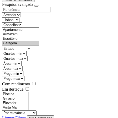
Pesquisa avançada
objective
districtId
countyId
types
state
mintypo
maxtypo
minarea
maxarea
minprice
maxprice
Com rendimento
Em destaque
features
realestateOrder
Limpar Filtros