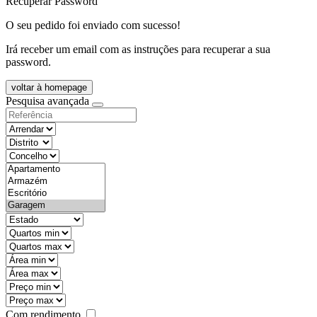
Recuperar Password
O seu pedido foi enviado com sucesso!
Irá receber um email com as instruções para recuperar a sua
password.
voltar à homepage
Pesquisa avançada
objective
districtId
countyId
types
state
mintypo
maxtypo
minarea
maxarea
minprice
maxprice
Com rendimento