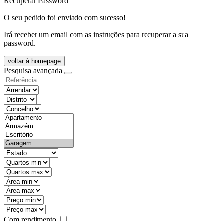
Recuperar Password
O seu pedido foi enviado com sucesso!
Irá receber um email com as instruções para recuperar a sua
password.
voltar à homepage
Pesquisa avançada
objective
districtId
countyId
types
state
mintypo
maxtypo
minarea
maxarea
minprice
maxprice
Com rendimento