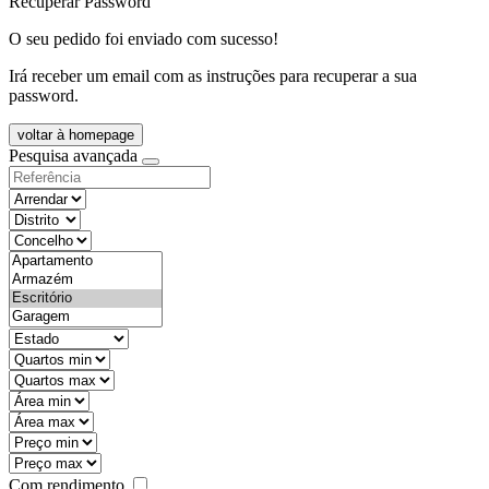
Recuperar Password
O seu pedido foi enviado com sucesso!
Irá receber um email com as instruções para recuperar a sua
password.
voltar à homepage
Pesquisa avançada
objective
districtId
countyId
types
state
mintypo
maxtypo
minarea
maxarea
minprice
maxprice
Com rendimento