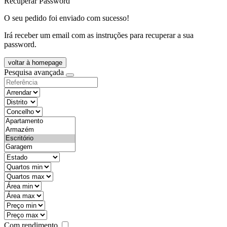
Recuperar Password
O seu pedido foi enviado com sucesso!
Irá receber um email com as instruções para recuperar a sua
password.
voltar à homepage
Pesquisa avançada
objective
districtId
countyId
types
state
mintypo
maxtypo
minarea
maxarea
minprice
maxprice
Com rendimento