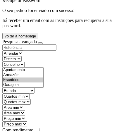
Recuperar Password
O seu pedido foi enviado com sucesso!
Irá receber um email com as instruções para recuperar a sua
password.
voltar à homepage
Pesquisa avançada
objective
districtId
countyId
types
state
mintypo
maxtypo
minarea
maxarea
minprice
maxprice
Com rendimento