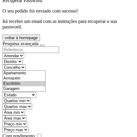
Recuperar Password
O seu pedido foi enviado com sucesso!
Irá receber um email com as instruções para recuperar a sua
password.
voltar à homepage
Pesquisa avançada
objective
districtId
countyId
types
state
mintypo
maxtypo
minarea
maxarea
minprice
maxprice
Com rendimento