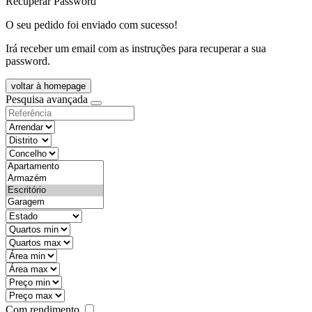
Recuperar Password
O seu pedido foi enviado com sucesso!
Irá receber um email com as instruções para recuperar a sua
password.
voltar à homepage
Pesquisa avançada
objective
districtId
countyId
types
state
mintypo
maxtypo
minarea
maxarea
minprice
maxprice
Com rendimento