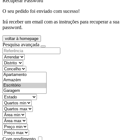
Recuperar Password
O seu pedido foi enviado com sucesso!
Irá receber um email com as instruções para recuperar a sua
password.
voltar à homepage
Pesquisa avançada
objective
districtId
countyId
types
state
mintypo
maxtypo
minarea
maxarea
minprice
maxprice
Com rendimento