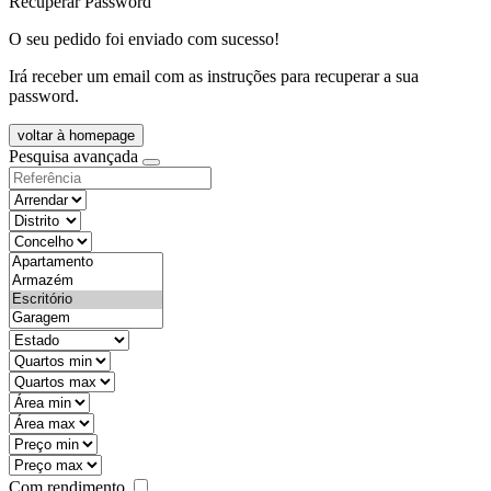
Recuperar Password
O seu pedido foi enviado com sucesso!
Irá receber um email com as instruções para recuperar a sua
password.
voltar à homepage
Pesquisa avançada
objective
districtId
countyId
types
state
mintypo
maxtypo
minarea
maxarea
minprice
maxprice
Com rendimento