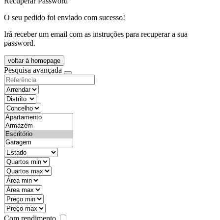
Recuperar Password
O seu pedido foi enviado com sucesso!
Irá receber um email com as instruções para recuperar a sua
password.
voltar à homepage
Pesquisa avançada
objective
districtId
countyId
types
state
mintypo
maxtypo
minarea
maxarea
minprice
maxprice
Com rendimento