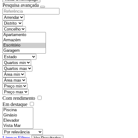
Pesquisa avançada
objective
districtId
countyId
types
state
mintypo
maxtypo
minarea
maxarea
minprice
maxprice
Com rendimento
Em destaque
features
realestateOrder
Limpar Filtros