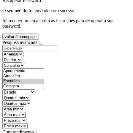
Recuperar Password
O seu pedido foi enviado com sucesso!
Irá receber um email com as instruções para recuperar a sua
password.
voltar à homepage
Pesquisa avançada
objective
districtId
countyId
types
state
mintypo
maxtypo
minarea
maxarea
minprice
maxprice
Com rendimento