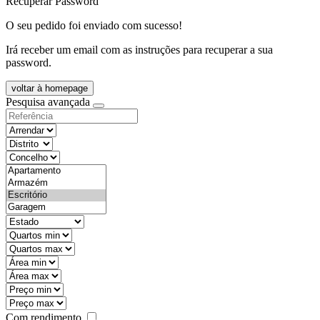
Recuperar Password
O seu pedido foi enviado com sucesso!
Irá receber um email com as instruções para recuperar a sua
password.
voltar à homepage
Pesquisa avançada
objective
districtId
countyId
types
state
mintypo
maxtypo
minarea
maxarea
minprice
maxprice
Com rendimento