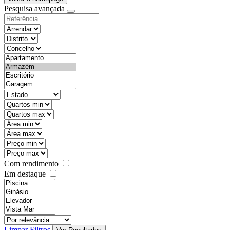
Pesquisa avançada
objective
districtId
countyId
types
state
mintypo
maxtypo
minarea
maxarea
minprice
maxprice
Com rendimento
Em destaque
features
realestateOrder
Limpar Filtros