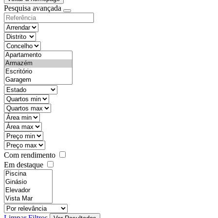
Pesquisa avançada
objective
districtId
countyId
types
state
mintypo
maxtypo
minarea
maxarea
minprice
maxprice
Com rendimento
Em destaque
features
realestateOrder
Limpar Filtros