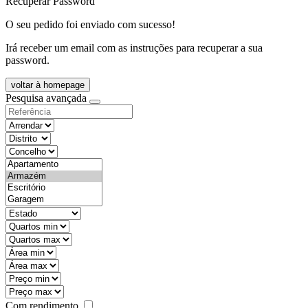
Recuperar Password
O seu pedido foi enviado com sucesso!
Irá receber um email com as instruções para recuperar a sua
password.
voltar à homepage
Pesquisa avançada
objective
districtId
countyId
types
state
mintypo
maxtypo
minarea
maxarea
minprice
maxprice
Com rendimento