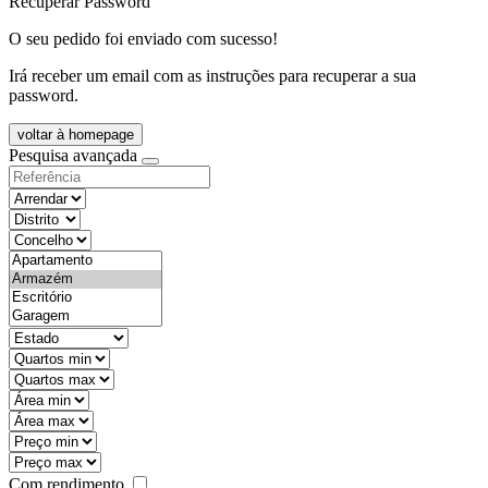
Recuperar Password
O seu pedido foi enviado com sucesso!
Irá receber um email com as instruções para recuperar a sua
password.
voltar à homepage
Pesquisa avançada
objective
districtId
countyId
types
state
mintypo
maxtypo
minarea
maxarea
minprice
maxprice
Com rendimento