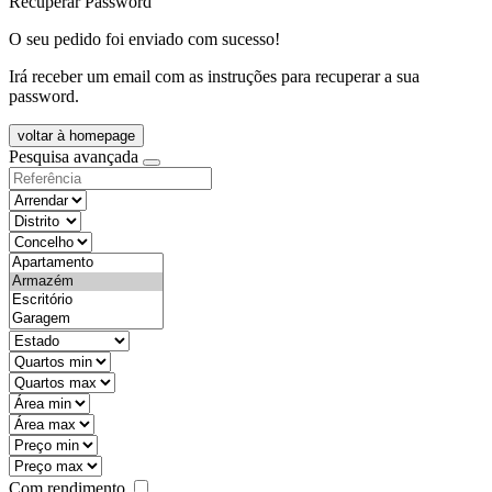
Recuperar Password
O seu pedido foi enviado com sucesso!
Irá receber um email com as instruções para recuperar a sua
password.
voltar à homepage
Pesquisa avançada
objective
districtId
countyId
types
state
mintypo
maxtypo
minarea
maxarea
minprice
maxprice
Com rendimento