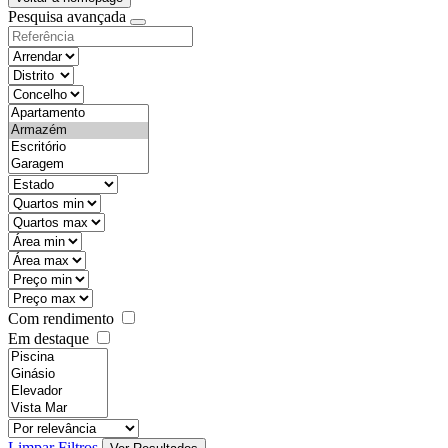
Pesquisa avançada
objective
districtId
countyId
types
state
mintypo
maxtypo
minarea
maxarea
minprice
maxprice
Com rendimento
Em destaque
features
realestateOrder
Limpar Filtros