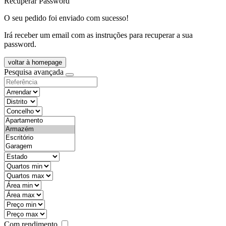
Recuperar Password
O seu pedido foi enviado com sucesso!
Irá receber um email com as instruções para recuperar a sua
password.
voltar à homepage
Pesquisa avançada
objective
districtId
countyId
types
state
mintypo
maxtypo
minarea
maxarea
minprice
maxprice
Com rendimento