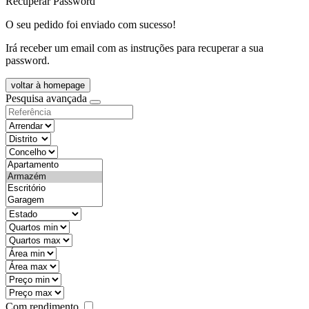
Recuperar Password
O seu pedido foi enviado com sucesso!
Irá receber um email com as instruções para recuperar a sua
password.
voltar à homepage
Pesquisa avançada
objective
districtId
countyId
types
state
mintypo
maxtypo
minarea
maxarea
minprice
maxprice
Com rendimento