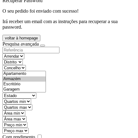
Recuperar Password
O seu pedido foi enviado com sucesso!
Irá receber um email com as instruções para recuperar a sua
password.
voltar à homepage
Pesquisa avançada
objective
districtId
countyId
types
state
mintypo
maxtypo
minarea
maxarea
minprice
maxprice
Com rendimento