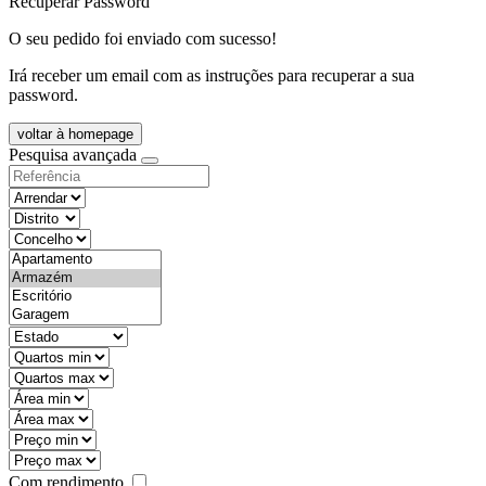
Recuperar Password
O seu pedido foi enviado com sucesso!
Irá receber um email com as instruções para recuperar a sua
password.
voltar à homepage
Pesquisa avançada
objective
districtId
countyId
types
state
mintypo
maxtypo
minarea
maxarea
minprice
maxprice
Com rendimento