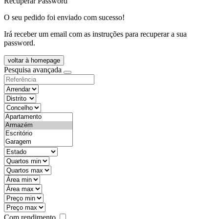
Recuperar Password
O seu pedido foi enviado com sucesso!
Irá receber um email com as instruções para recuperar a sua
password.
voltar à homepage
Pesquisa avançada
objective
districtId
countyId
types
state
mintypo
maxtypo
minarea
maxarea
minprice
maxprice
Com rendimento