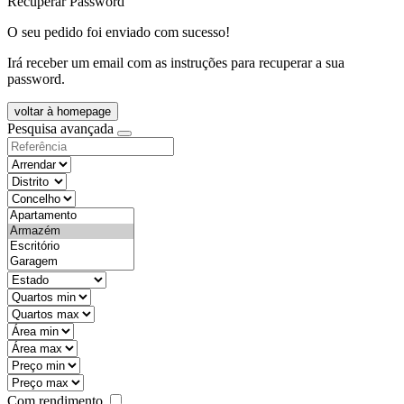
Recuperar Password
O seu pedido foi enviado com sucesso!
Irá receber um email com as instruções para recuperar a sua
password.
voltar à homepage
Pesquisa avançada
objective
districtId
countyId
types
state
mintypo
maxtypo
minarea
maxarea
minprice
maxprice
Com rendimento