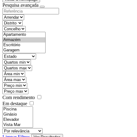
Pesquisa avançada
objective
districtId
countyId
types
state
mintypo
maxtypo
minarea
maxarea
minprice
maxprice
Com rendimento
Em destaque
features
realestateOrder
Limpar Filtros