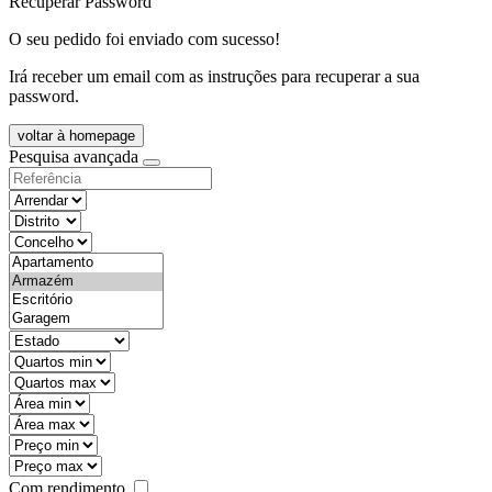
Recuperar Password
O seu pedido foi enviado com sucesso!
Irá receber um email com as instruções para recuperar a sua
password.
voltar à homepage
Pesquisa avançada
objective
districtId
countyId
types
state
mintypo
maxtypo
minarea
maxarea
minprice
maxprice
Com rendimento