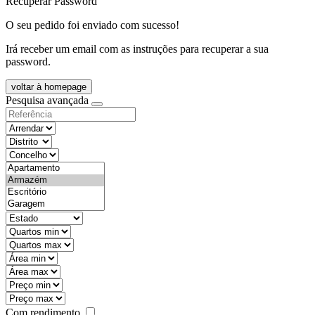
Recuperar Password
O seu pedido foi enviado com sucesso!
Irá receber um email com as instruções para recuperar a sua
password.
voltar à homepage
Pesquisa avançada
objective
districtId
countyId
types
state
mintypo
maxtypo
minarea
maxarea
minprice
maxprice
Com rendimento