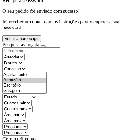
Recuperar Password
O seu pedido foi enviado com sucesso!
Irá receber um email com as instruções para recuperar a sua
password.
voltar à homepage
Pesquisa avançada
objective
districtId
countyId
types
state
mintypo
maxtypo
minarea
maxarea
minprice
maxprice
Com rendimento