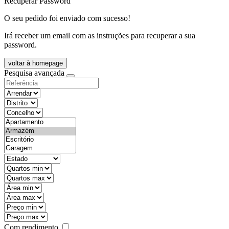
Recuperar Password
O seu pedido foi enviado com sucesso!
Irá receber um email com as instruções para recuperar a sua
password.
voltar à homepage
Pesquisa avançada
objective
districtId
countyId
types
state
mintypo
maxtypo
minarea
maxarea
minprice
maxprice
Com rendimento