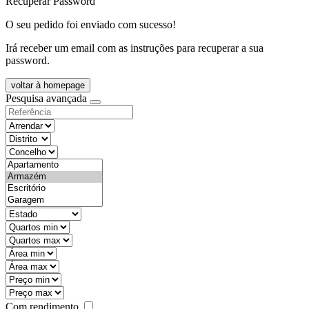
Recuperar Password
O seu pedido foi enviado com sucesso!
Irá receber um email com as instruções para recuperar a sua
password.
voltar à homepage
Pesquisa avançada
objective
districtId
countyId
types
state
mintypo
maxtypo
minarea
maxarea
minprice
maxprice
Com rendimento