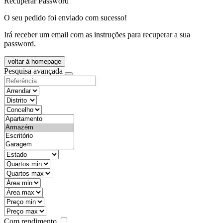
Recuperar Password
O seu pedido foi enviado com sucesso!
Irá receber um email com as instruções para recuperar a sua
password.
voltar à homepage
Pesquisa avançada
objective
districtId
countyId
types
state
mintypo
maxtypo
minarea
maxarea
minprice
maxprice
Com rendimento