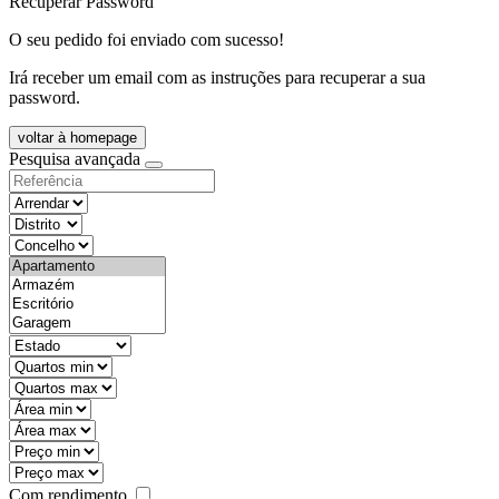
Recuperar Password
O seu pedido foi enviado com sucesso!
Irá receber um email com as instruções para recuperar a sua
password.
voltar à homepage
Pesquisa avançada
objective
districtId
countyId
types
state
mintypo
maxtypo
minarea
maxarea
minprice
maxprice
Com rendimento