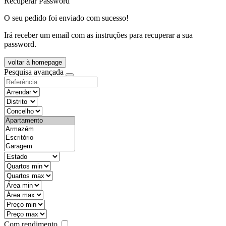
Recuperar Password
O seu pedido foi enviado com sucesso!
Irá receber um email com as instruções para recuperar a sua
password.
voltar à homepage
Pesquisa avançada
objective
districtId
countyId
types
state
mintypo
maxtypo
minarea
maxarea
minprice
maxprice
Com rendimento