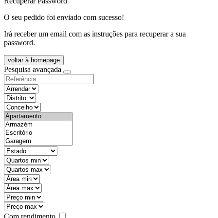
Recuperar Password
O seu pedido foi enviado com sucesso!
Irá receber um email com as instruções para recuperar a sua
password.
voltar à homepage
Pesquisa avançada
objective
districtId
countyId
types
state
mintypo
maxtypo
minarea
maxarea
minprice
maxprice
Com rendimento