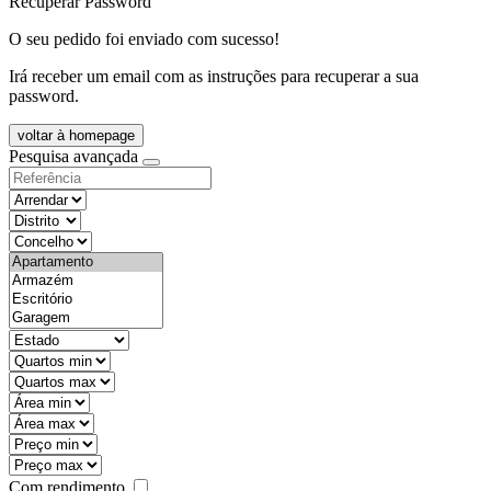
Recuperar Password
O seu pedido foi enviado com sucesso!
Irá receber um email com as instruções para recuperar a sua
password.
voltar à homepage
Pesquisa avançada
objective
districtId
countyId
types
state
mintypo
maxtypo
minarea
maxarea
minprice
maxprice
Com rendimento