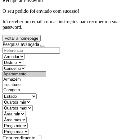
Recuperar Password
O seu pedido foi enviado com sucesso!
Irá receber um email com as instruções para recuperar a sua
password.
voltar à homepage
Pesquisa avançada
objective
districtId
countyId
types
state
mintypo
maxtypo
minarea
maxarea
minprice
maxprice
Com rendimento